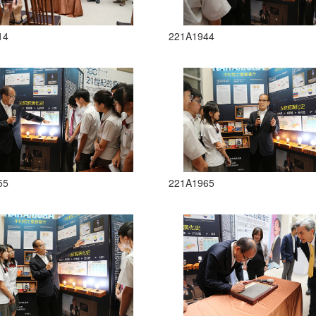
14
221A1944
55
221A1965