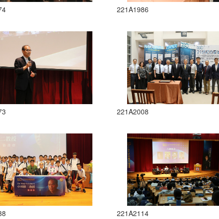
74
221A1986
73
221A2008
38
221A2114