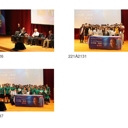
26
221A2131
37