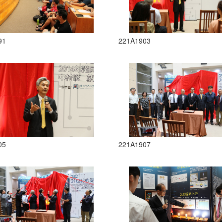
91
221A1903
05
221A1907