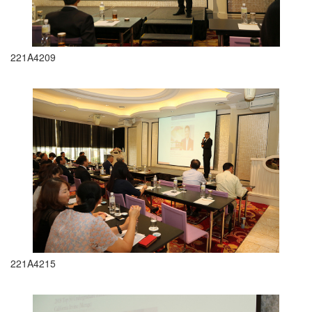
221A4209
221A4215