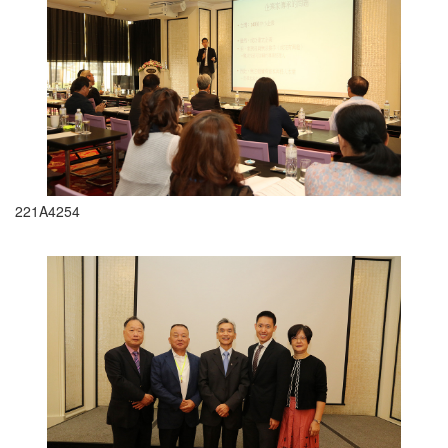
221A4254