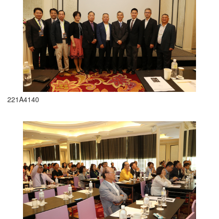
221A4140