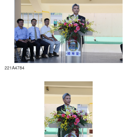
221A4784