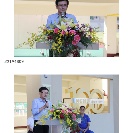
221A4809