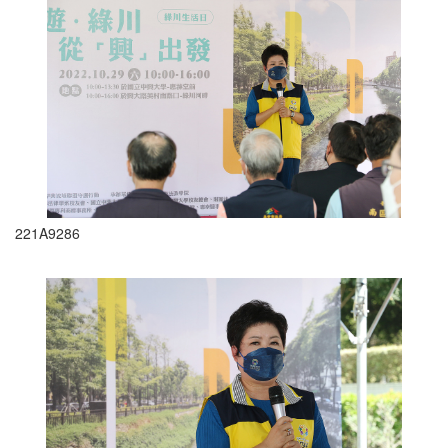
221A9286