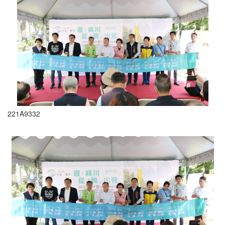
221A9332