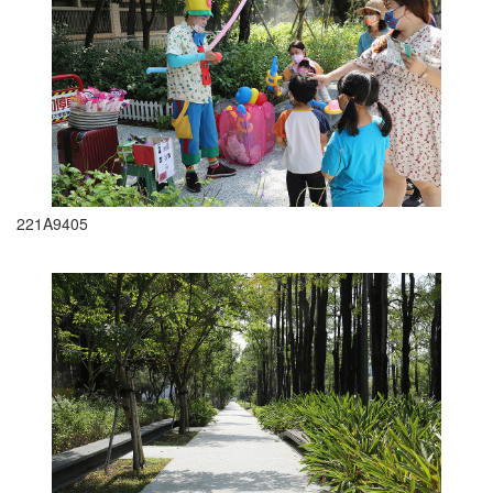
221A9405