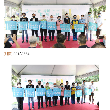
[封面]
221A9364