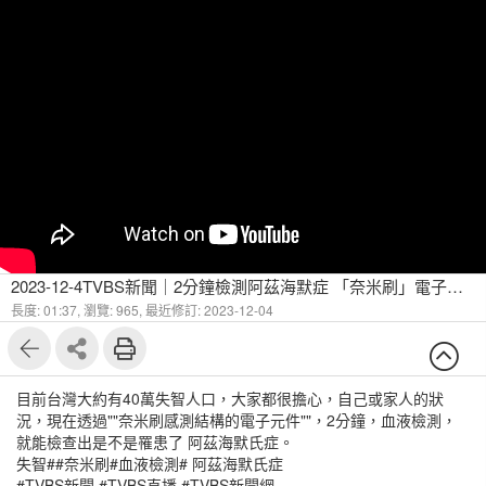
2023-12-4TVBS新聞｜2分鐘檢測阿茲海默症 「奈米刷」電子感測
長度: 01:37,
瀏覽: 965,
最近修訂: 2023-12-04
目前台灣大約有40萬失智人口，大家都很擔心，自己或家人的狀
況，現在透過""奈米刷感測結構的電子元件""，2分鐘，血液檢測，
就能檢查出是不是罹患了 阿茲海默氏症。
失智##奈米刷#血液檢測# 阿茲海默氏症
#TVBS新聞 #TVBS直播 #TVBS新聞網