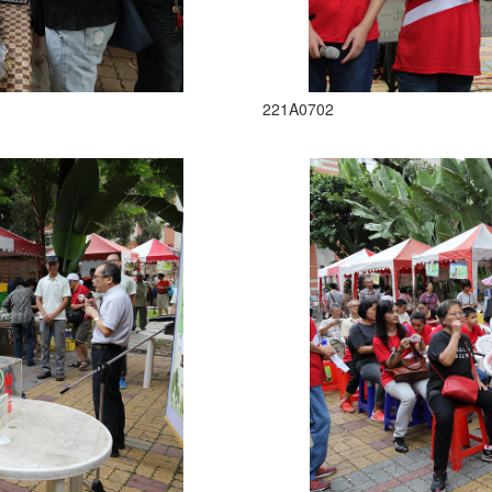
221A0702