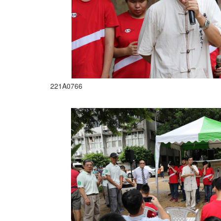
221A0766