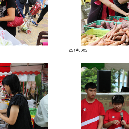
221A0682