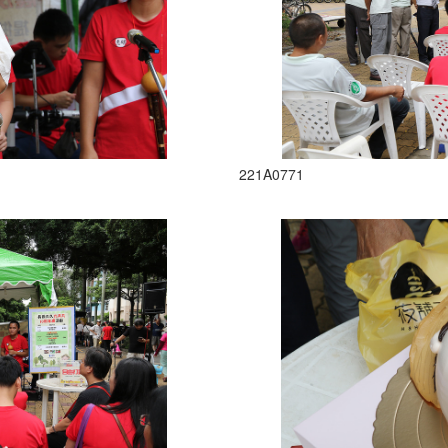
221A0771