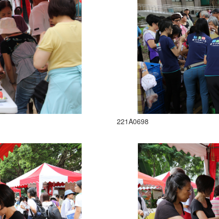
221A0698