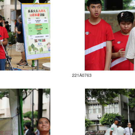
221A0763