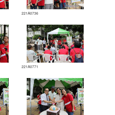
221A0736
221A0771