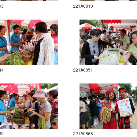
93
221A0810
44
221A0851
65
221A0868