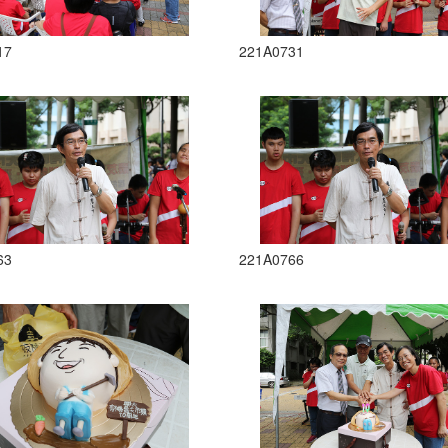
17
221A0731
63
221A0766