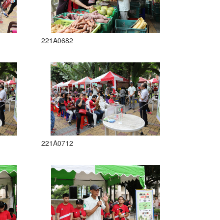
221A0682
221A0712