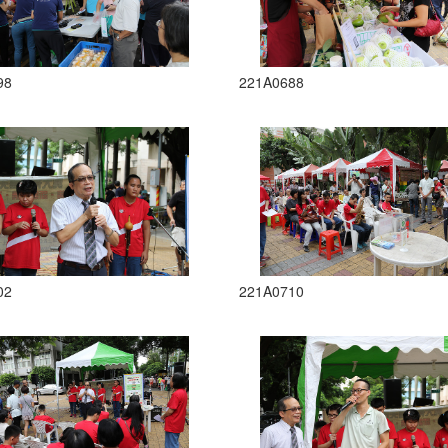
98
221A0688
02
221A0710