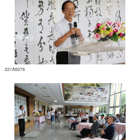
221A5076