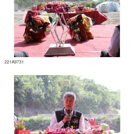
221A9731