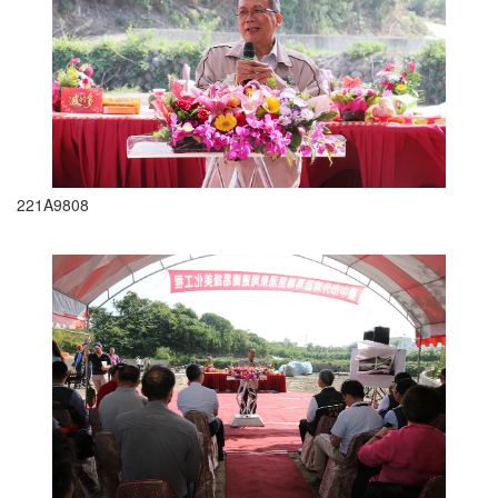
221A9808