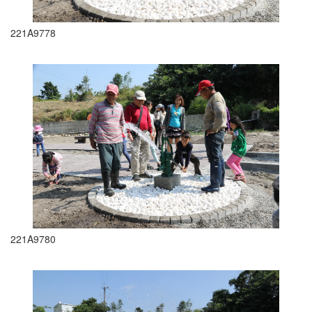
221A9778
221A9780