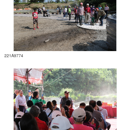
221A9774