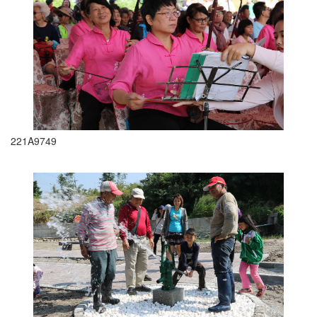
221A9749