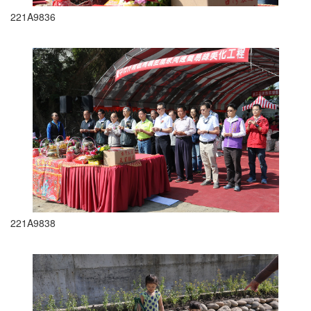
221A9836
221A9838