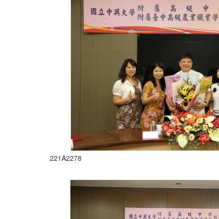
221A2278