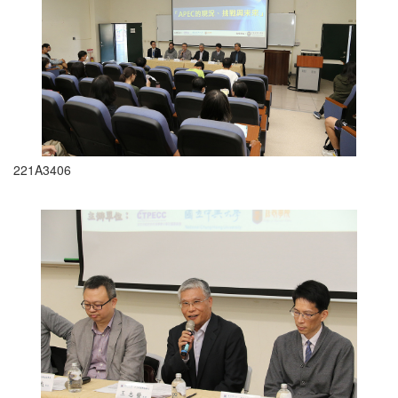
221A3406