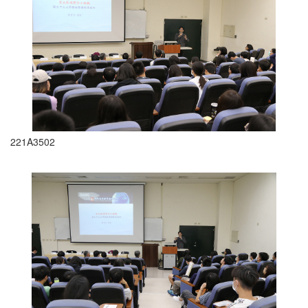
221A3502