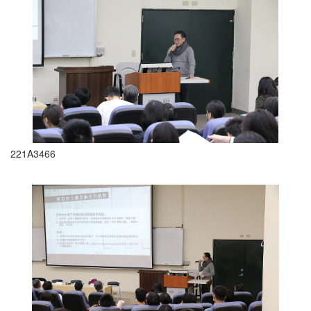
221A3466