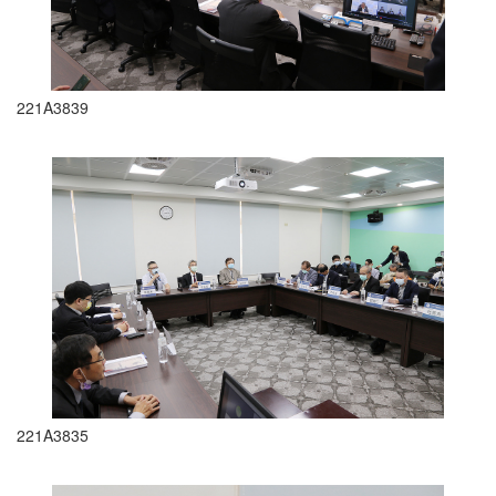
221A3839
221A3835