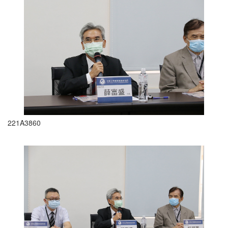
221A3860