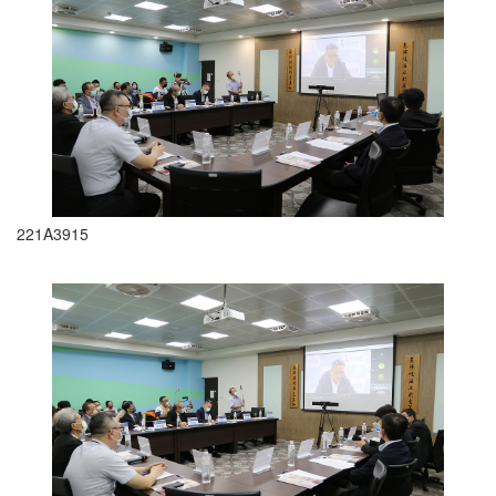
221A3915