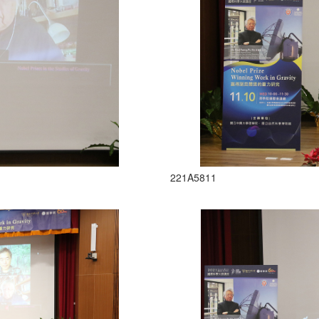
221A5811