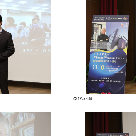
221A5788