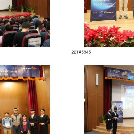
221A5845