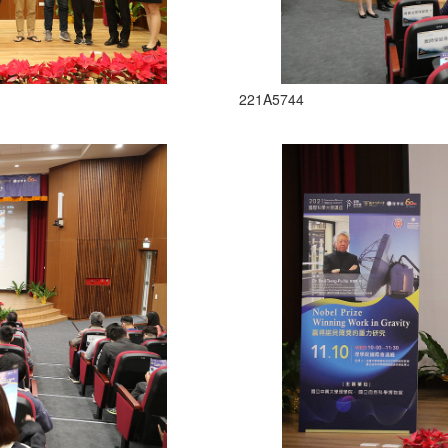
221A5744