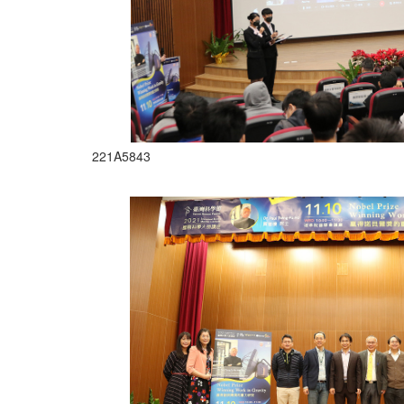
221A5843