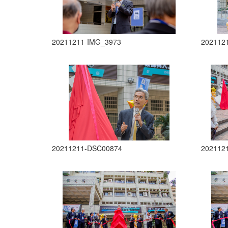
20211211-IMG_3973
202112
20211211-DSC00874
202112