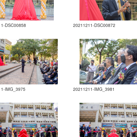
11-DSC00858
20211211-DSC00872
11-IMG_3975
20211211-IMG_3981