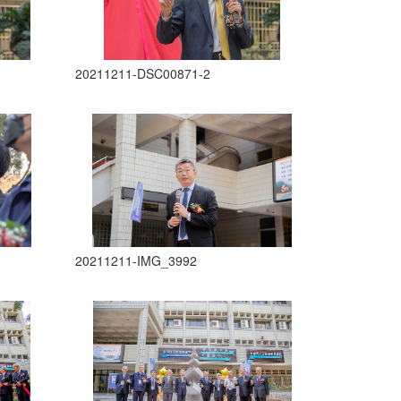
20211211-DSC00871-2
20211211-IMG_3992