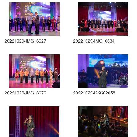
20221029-IMG_6627
20221029-IMG_6634
20221029-IMG_6676
20221029-DSC02058