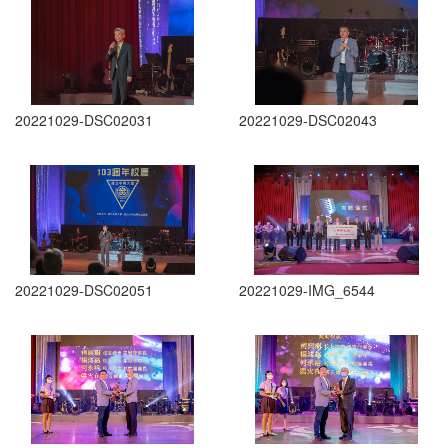
20221029-DSC02031
20221029-DSC02043
20221029-DSC02051
20221029-IMG_6544