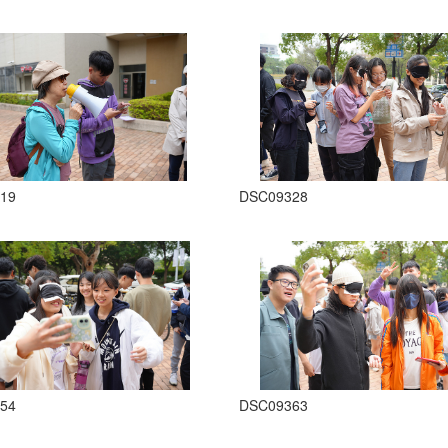
19
DSC09328
54
DSC09363