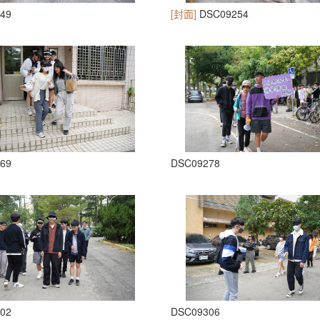
49
[封面]
DSC09254
69
DSC09278
02
DSC09306