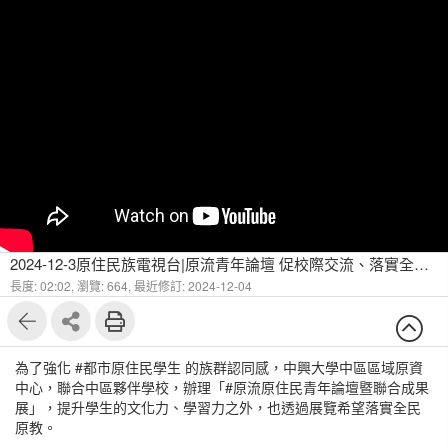
2024-12-3原住民族電視台|原流青年論壇 促校際交流、落實全民原教
長度: 02:02,
瀏覽: 664,
最近修訂: 2024-12-04
為了強化 #都市原住民學生 的族群認同感，中興大學中區區域原資
中心，聯合中區夥伴學校，辦理「#原流原住民青年論壇暨聯合成果
展」，提升學生的文化力、學習力之外，也透過展覽希望落實全民
原教。