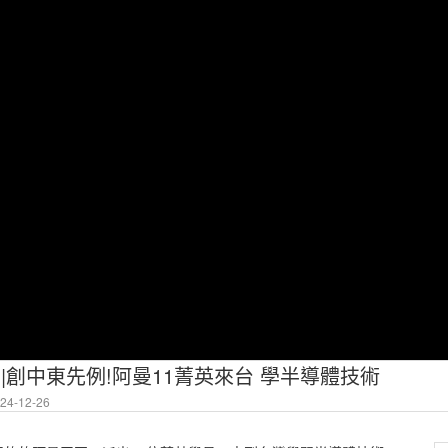
BS新聞|創中東先例!阿曼11菁英來台 學半導體技術
4-12-26