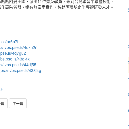
的的阿曼王國，派出11位菁英學員，來到台灣學習半導體技術，
操作高階儀器，還有無塵室實作，協助阿曼培育半導體研發人才。
rl.cc/pr6b7b
://tvbs.pse.is/4qxn2r
s.pse.is/4q7gu2
tvbs.pse.is/43gl4x
://tvbs.pse.is/44dj55
tps://tvbs.pse.is/433j4g
as
一篇
下一篇