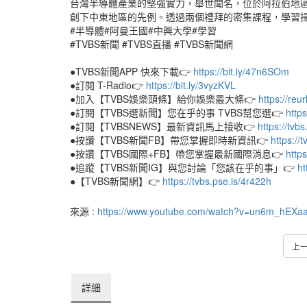
台灣半導體產業的堅強實力，舉世聞名，位於阿拉伯地區
創下中東地區的先例。透過兩個禮拜的密集課程，學習
#半導體#阿曼王國#中興大學#學習
#TVBS新聞 #TVBS直播 #TVBS新聞網
●TVBS新聞APP 快來下載👉
https://bit.ly/47n6SOm
●訂閱 T-Radio👉
https://bit.ly/3vyzKVL
●加入【TVBS娛樂頭條】給你娛樂最大條👉
https://reu
●訂閱【TVBS選新聞】您在乎的事 TVBS幫您選👉
https
●訂閱【TVBSNEWS】最新資訊馬上接收👉
https://tvb
●按讚【TVBS新聞FB】帶您掌握即時新資訊👉
https://
●按讚【TVBS國際+FB】帶您掌握最新國際消息👉
https
●追蹤【TVBS新聞IG】與您討論「您該在乎的事」👉
ht
●【TVBS新聞網】👉
https://tvbs.pse.is/4r422h
來源 :
https://www.youtube.com/watch?v=un6m_hEXa
上
詳細