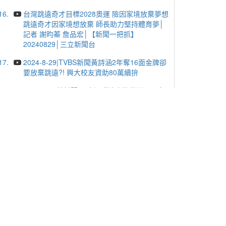
16.
台灣跳遠奇才目標2028奧運 險因家境放棄夢想
跳遠奇才因家境想放棄 師長助力堅持體育夢│
記者 謝昀蓁 詹品宏│【新聞一把抓】
20240829│三立新聞台
17.
2024-8-29|TVBS新聞黃詩涵2年奪16面金牌卻
要放棄跳遠?! 興大校友資助80萬續拚
18.
2024-8-29鏡新聞|全中運跳遠金牌黃詩涵 家
境清寒一度放棄夢想
19.
2024-7-23三立新聞網|興大中興湖藏"兩岸地
圖" 以秋海棠造型挖掘
20.
2024-7-2大台中新聞|夜宿圖書館好特別! 興大
培育小閱讀探險家
更多