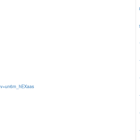
h?v=un6m_hEXaas