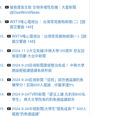
8.
搶救寶島生態 生物多樣性危機｜大愛新聞
@DaaiWorldNews
9.
WXTV唯心電視台｜ 台灣常見植物病理(二)【甜
園交響曲 149】
10.
WXTV唯心電視台｜台灣常見植物病理(一)【甜
園交響曲 148】
11.
2024-11-2大屯有線|中興大學105周年 校友回
娘家同慶-大台中新聞
12.
2024-9-24民視新聞康堤整治有成！ 中興大學
開設輕艇課選課系統秒殺
13.
2024-9-24民視新聞「這校」超夯通識課釣魚
賺學分！狂吸600人瘋搶…中籤率僅5%
14.
2024-9-24TVBS新聞「還沒上課.先釣到600名
學生」 興大文學院長的釣魚通識課超夯
15.
2024-9-24中視新聞|大學生"摸魚成真!?" 600人
瘋搶"釣魚通識課"