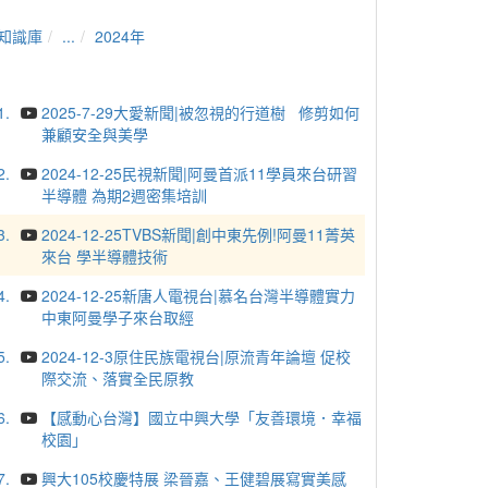
知識庫
...
2024年
1.
2025-7-29大愛新聞|被忽視的行道樹 修剪如何
兼顧安全與美學
2.
2024-12-25民視新聞|阿曼首派11學員來台研習
半導體 為期2週密集培訓
3.
2024-12-25TVBS新聞|創中東先例!阿曼11菁英
來台 學半導體技術
4.
2024-12-25新唐人電視台|慕名台灣半導體實力
中東阿曼學子來台取經
5.
2024-12-3原住民族電視台|原流青年論壇 促校
際交流、落實全民原教
6.
【感動心台灣】國立中興大學「友善環境．幸福
校園」
7.
興大105校慶特展 梁晉嘉、王健碧展寫實美感