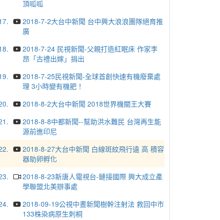
頂呱呱
17.
2018-7-2大台中新聞 台中興大浪浪團隊絕育推
廣
18.
2018-7-24 民視新聞-父親打造紅眠床 作家李
昂「古禮出嫁」捐出
19.
2018-7-25民視新聞-全球首創快速有機廢棄處
理 3小時變有機肥！
20.
2018-8-2大台中新聞 2018世界機關王大賽
21.
2018-8-8中都新聞--幫助洪水難民 台灣再生能
源前進印尼
22.
2018-8-27大台中新聞 白線斑紋飛行遠 高 積容
器助卵孵化
23.
2018-8-23新唐人電視台-鏈接國際 興大成立產
學聯盟北美辦事處
24.
2018-09-19公視中晝新聞樹幹注射法 救回中市
133株染病原生刺桐