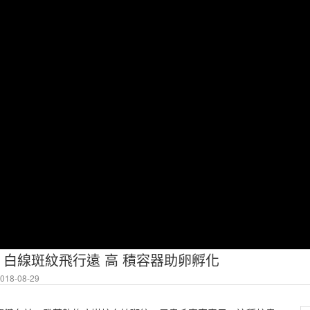
新聞 白線斑紋飛行遠 高 積容器助卵孵化
18-08-29