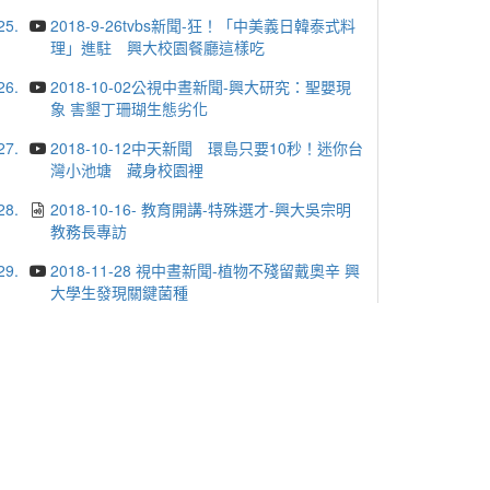
25.
2018-9-26tvbs新聞-狂！「中美義日韓泰式料
理」進駐 興大校園餐廳這樣吃
26.
2018-10-02公視中晝新聞-興大研究：聖嬰現
象 害墾丁珊瑚生態劣化
27.
2018-10-12中天新聞 環島只要10秒！迷你台
灣小池塘 藏身校園裡
28.
2018-10-16- 教育開講-特殊選才-興大吳宗明
教務長專訪
29.
2018-11-28 視中晝新聞-植物不殘留戴奧辛 興
大學生發現關鍵菌種
30.
中興大學榮獲中市勞工局幸福職場三星級
31.
2018-11-29 Art-TV 吳榮宗創作個展2018時間
的河・花語錄
32.
2018-12-20央廣新聞-台灣食蛇龜快滅絕 興大
保育團隊搶救