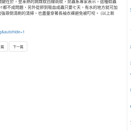
關鍵在於，登革熱的病媒蚊白線斑紋，昆蟲系專家表示，這種蚊蟲
101都不成問題，另外從卵到吸血成蟲只要七天，有水的地方就可加
強尋倒清刷的清掃，也盡量穿著長袖衣褲避免被叮咬。 (以上新
g&autohide=1
一篇
下一篇