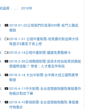
知識庫
...
2018年
1.
2018-01-22公視我們的島第939集 金門土雞返
鄉路
2.
2018-1-31 公視中畫新聞-培育農村新血興大特
殊選才8農家子弟上榜
3.
2018-2-14公視中畫新聞-鐵雄免費醫療卡
4.
2018-2-26公視晚間新聞-提高木材自給率因應紙
漿國際波動？ 學者：人才應及早佈局
5.
2018-3-14 大台中新聞 台中興大成立國際產學
聯盟
6.
2018-4-11中天新聞-全台首間植物醫院專替農作
物看診對症下藥
7.
2018-4-10華視新聞-全台首間植物醫院 專替農
作物看診