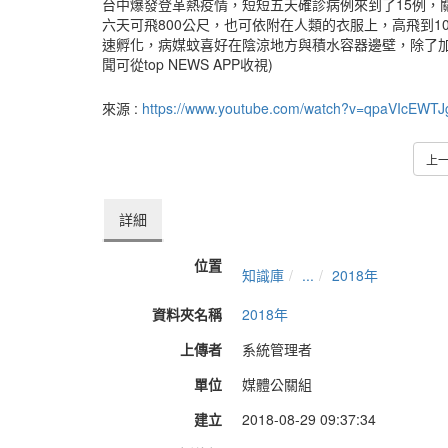
台中爆發登革熱疫情，短短五天確診病例來到了15例，
六天可飛800公尺，也可依附在人類的衣服上，高飛到
速孵化，病媒蚊喜好在陰涼地方與積水容器邊壁，除了加
聞可從top NEWS APP收視)
來源 :
https://www.youtube.com/watch?v=qpaVIcEWTJ
上
詳細
位置
知識庫
...
2018年
資料夾名稱
2018年
上傳者
系統管理者
單位
媒體公關組
建立
2018-08-29 09:37:34