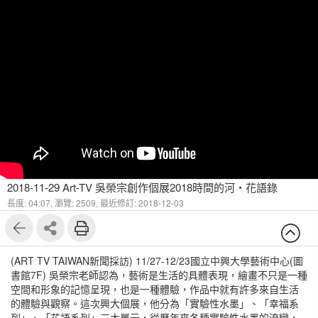
2018-11-29 Art-TV 吳榮宗創作個展2018時間的河・花語錄
長度: 04:07,
瀏覽: 2509,
最近修訂: 2018-12-03
(ART TV TAIWAN新聞採訪) 11/27-12/23國立中興大學藝術中心(圖
書館7F) 吳榮宗老師認為，藝術是生活的具體表現，繪畫不只是一種
空間和形象的記憶呈現，也是一種體驗，作品中就有許多來自生活
的體驗與觀察。這次興大個展，他分為「實驗性水墨」、「幸福系
列」、「花語系列」三大單元，從歷年來各種實驗性水墨的流變，