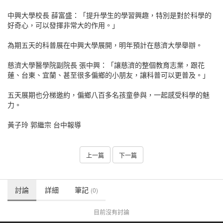
中興大學校長 薛富盛：「提升學生的學習興趣，特別是對於科學的
好奇心，可以發揮非常大的作用。」
為期五天的科普展在中興大學展開，明年預計在慈濟大學舉辦。
慈濟大學醫學院副院長 張中興：「讓慈濟的整個教育志業，跟花
蓮、台東、宜蘭、甚至很多偏鄉的小朋友，讓科普可以更普及。」
五天展期也分梯邀約，偏鄉八百多名孩童參與，一起感受科學的魅
力。
黃子玲 郭繼宗 台中報導
上一篇
下一篇
討論
詳細
筆記
(0)
目前沒有討論