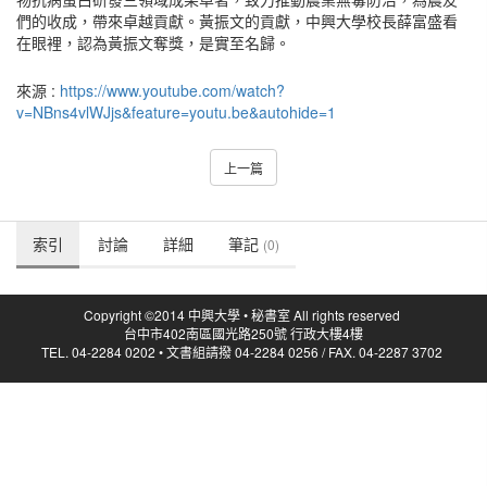
們的收成，帶來卓越貢獻。黃振文的貢獻，中興大學校長薛富盛看
在眼裡，認為黃振文奪獎，是實至名歸。
來源 :
https://www.youtube.com/watch?
v=NBns4vlWJjs&feature=youtu.be&autohide=1
上一篇
索引
討論
詳細
筆記
(0)
Copyright ©2014 中興大學 • 秘書室 All rights reserved
台中市402南區國光路250號 行政大樓4樓
TEL. 04-2284 0202 • 文書組請撥 04-2284 0256 / FAX. 04-2287 3702