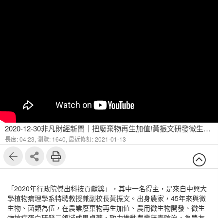
2020-12-30非凡財經新聞｜把廢棄物再生加值!黃振文研發微生物菌 致力循環經濟貢獻獲肯定
長度: 04:23,
瀏覽: 1640,
最近修訂: 2021-01-13
「2020年行政院傑出科技貢獻獎」，其中一名得主，是來自中興大
學植物病理學系特聘教授兼副校長黃振文。出身農家，45年來與微
生物、菌類為伍，在農業廢棄物再生加值、農用微生物開發、微生
物抗病蛋白研發三領域成果卓著，致力推動農業無毒防治，為農友