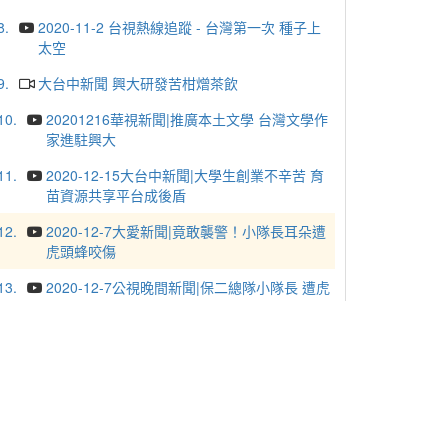
8.
2020-11-2 台視熱線追蹤 - 台灣第一次 種子上
太空
9.
大台中新聞 興大研發苦柑熷茶飲
10.
20201216華視新聞|推廣本土文學 台灣文學作
家進駐興大
11.
2020-12-15大台中新聞|大學生創業不辛苦 育
苗資源共享平台成後盾
12.
2020-12-7大愛新聞|竟敢襲警！小隊長耳朵遭
虎頭蜂咬傷
13.
2020-12-7公視晚間新聞|保二總隊小隊長 遭虎
頭蜂咬下耳朵一塊肉
14.
2020-12-8民視新聞|李華林捐贈興大推「台灣
文學駐校作家」 推廣台灣文化
15.
2020-12-30大愛新聞-「笑氣」是什麼？恐怕
讓你笑不出來