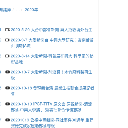
知識庫
...
2020年
1.
2020-5-20 大台中都會新聞-興大招收境外台生
2.
2020-9-7 大愛新聞台 中興大學研究：雲南苦普
洱 抑制A流
3.
2020-8-14 大愛新聞-科普展在興大 科學家的秘
密基地
4.
2020-10-7 大愛新聞-別浪費！木竹廢料製再生
板
5.
2020-10-18 發現新台灣 農業生技聯合成果記者
會
6.
2020-10-19 IPCF-TITV 原文會 原視新聞-清流
部落.中興大學攜手 簽署社會合作備忘錄
7.
20201019 公視中晝新聞-霧社事件90週年 重建
賽德克族家屋助部落尋根