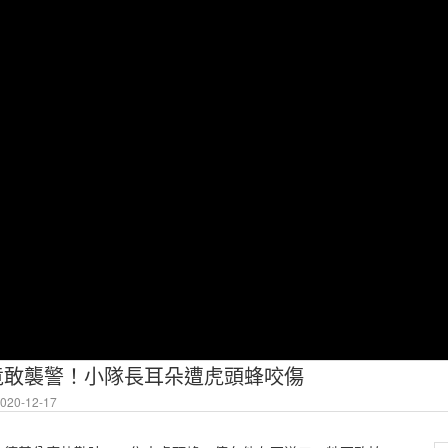
新聞|竟敢襲警！小隊長耳朵遭虎頭蜂咬傷
20-12-17