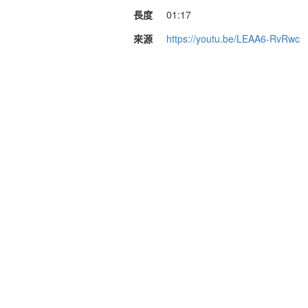
長度
01:17
來源
https://youtu.be/LEAA6-RvRwc