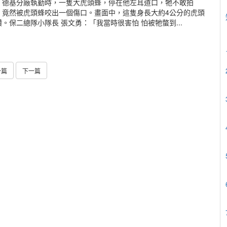
，德基分廠執勤時，一隻大虎頭蜂，停在他左耳道口，牠不敢拍
，竟然被虎頭蜂咬出一個傷口。畫面中，這隻身長大約4公分的虎頭
保二總隊小隊長 張文勇：「我當時很害怕 怕被牠螫到...
一篇
下一篇