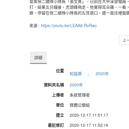
苗栗保二總隊小隊長「張文勇」，日前在大甲溪發電廠
打，結果五分鐘後，虎頭蜂飛走，他覺得耳朵痛，一看
蜂，停留在保二總隊小隊長的左耳道口，還一直往裡面鑽。
來源 :
https://youtu.be/LEAA6-RvRwc
上
詳細
位置
知識庫
...
2020年
資料夾名稱
2020年
上傳者
系統管理者
單位
媒體公關組
建立
2020-12-17 11:51:17
最近修訂
2020-12-17 11:52:16