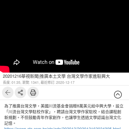
20201216華視新聞|推廣本土文學 台灣文學作家進駐興大
長度: 01:35,
瀏覽: 1341,
最近修訂: 2020-12-17
為了推廣台灣文學，美國川流基金會捐贈8萬美元給中興大學，設立
「川流台灣文學駐校作家」，聘請台灣文學作家駐校，結合課程創
新規劃。不但鼓勵青年作家創作，也讓學生透過文學認識台灣文化
記憶。
https://news.cts.com.tw/cts/arts/202012/202012162024305.html