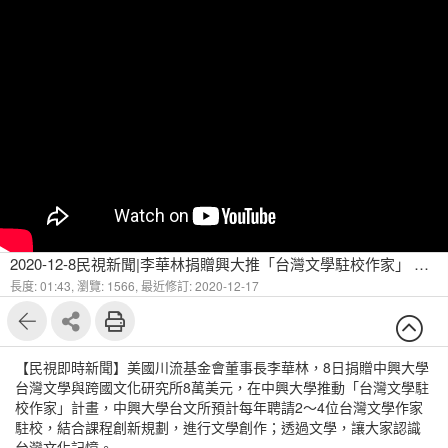
2020-12-8民視新聞|李華林捐贈興大推「台灣文學駐校作家」 推廣台灣文化
長度: 01:43,
瀏覽: 1566,
最近修訂: 2020-12-17
【民視即時新聞】美國川流基金會董事長李華林，8日捐贈中興大學
台灣文學與跨國文化研究所8萬美元，在中興大學推動「台灣文學駐
校作家」計畫，中興大學台文所預計每年聘請2～4位台灣文學作家
駐校，結合課程創新規劃，進行文學創作；透過文學，讓大家認識
台灣文化記憶。