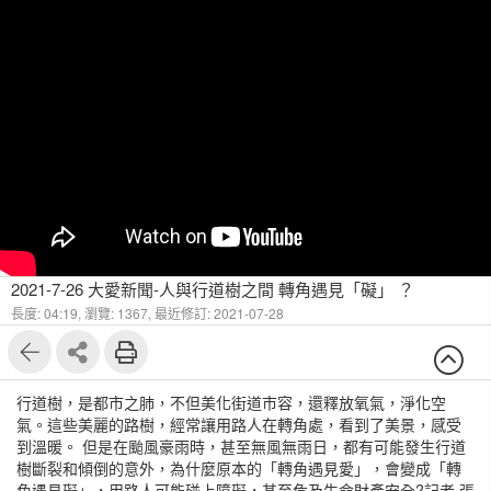
2021-7-26 大愛新聞-人與行道樹之間 轉角遇見「礙」 ？
長度: 04:19,
瀏覽: 1367,
最近修訂: 2021-07-28
行道樹，是都市之肺，不但美化街道市容，還釋放氧氣，淨化空
氣。這些美麗的路樹，經常讓用路人在轉角處，看到了美景，感受
到溫暖。 但是在颱風豪雨時，甚至無風無雨日，都有可能發生行道
樹斷裂和傾倒的意外，為什麼原本的「轉角遇見愛」，會變成「轉
角遇見礙」，用路人可能碰上障礙，甚至危及生命財產安全?記者 張