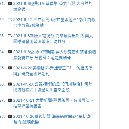
21.
2021-8-8經典.TV-草葉集-香氣台灣 大自然的
煉金師
22.
2021-8-17 三立新聞-吸住"董娘經濟" 彰化貢獻
台中百貨2成業績
23.
2021-9-8新唐人電視台-為茶農開出新路 興大
團隊研發用普洱茶漱口防蛀牙
24.
2021-9-8公視中晝新聞-興大研究普洱茶含消脂
素能防蛀牙 牙醫師：還是要刷牙
25.
2021-9-22民視新聞-青蛙變王子! 「仿蛙皮塗
料」研究登國際期刊
26.
2021-09-20公視-我們的島【河川整治】解除
溪流緊箍咒｜還給河川自然面貌
27.
2021-10-21 大愛新聞-靜思茶園。有機農法～
枯草桿菌抗蟲害
28.
2021-10-20華視新聞 海岸過度開發 "旱招潮
蟹"陷滅絕危機