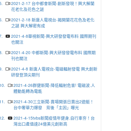
5.
2021-2-17 台中都會新聞-創新發現！興大解蘭
花老化及花色之謎
6.
2021-2-18 新唐人電視台-揭開蘭花花色及老化
之謎 興大解密有成
7.
2021-4-8華視新聞-興大研發發電布料 國際期刊
也關注
8.
2021-4-20 中都新聞-興大研發發電布料 國際期
刊也關注
9.
2021-4-8 新唐人電視台-電磁輻射發電 興大創新
研發登頂尖期刊
10.
2021-4-26群健新聞-降低輻射危害! 電磁波.人
體動能轉為電能
11.
2021-4-30三立新聞-賣場開張日賣出2遊艇！
台中奢華力爆發 背後「主因」曝光
12.
2021-4-15tvbs新聞疫情年健身.自行車夯！台
灣出口產值達24億美元創新高