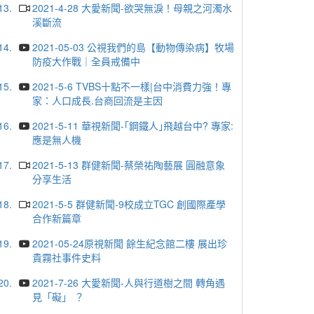
13.
2021-4-28 大愛新聞-欲哭無淚！母親之河濁水
溪斷流
14.
2021-05-03 公視我們的島【動物傳染病】牧場
防疫大作戰｜全員戒備中
15.
2021-5-6 TVBS十點不一樣|台中消費力強！專
家：人口成長.台商回流是主因
16.
2021-5-11 華視新聞-｢鋼鐵人｣飛越台中? 專家:
應是無人機
17.
2021-5-13 群健新聞-蔡榮祐陶藝展 圓融意象
分享生活
18.
2021-5-5 群健新聞-9校成立TGC 創國際產學
合作新篇章
19.
2021-05-24原視新聞 餘生紀念館二樓 展出珍
貴霧社事件史料
20.
2021-7-26 大愛新聞-人與行道樹之間 轉角遇
見「礙」 ？