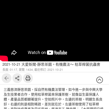
2021-10-21 大愛新聞-靜思茶園。有機農法～ 枯草桿菌抗蟲害
長度: 01:17,
瀏覽: 1434,
最近修訂: 2021-10-21
三義慈濟靜思茶園，採自然有機農法管理，如今進一步與中興大學
及生技業者合作，使用枯草桿菌來保護茶樹，就像益生菌保護人
體，產量品質都顯著提升。空拍照片中，左邊的茶樹，明顯生長良
好，右邊的則是相對稀疏，差別就在於，左邊茶樹使用了枯草桿
菌，來對抗病蟲害及惡劣氣候。慈濟志工 陳忠厚：「大面積把它噴