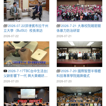
2026.07.22菲律賓布拉干州
2026-7-21 大專校院親密關
立大學（BulSU）校長來訪
係暴力防治研習
2026-07-22
2026-07-21
2026-7-17TBC台中生活台|
2026-7-20 國際智慧半導體
父齡影響下一代 興大果蠅研究
科技專業學院揭牌儀式
揭關鍵
2026-07-20
2026-07-20