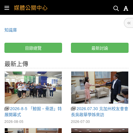
媒體公關中心
知識庫
目錄總覽
最新討論
最新上傳
2026-8-5 「鯨掘・骨語」特
2026.07.30 北加州校友會會
展開幕式
長吳啟華學姊來訪
2026-08-05
2026-07-30